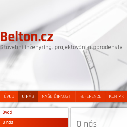
Belton.cz
Stavební inženýring, projektování a poradenství
ÚVOD
O NÁS
NAŠE ČINNOSTI
REFERENCE
KONTAKT
Úvod
O nás
O nás