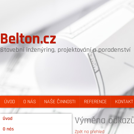
Belton.cz
Stavební inženýring, projektování a poradenství
ÚVOD
O NÁS
NAŠE ČINNOSTI
REFERENCE
KONTAKT
Výměna odkazů 
Úvod
O nás
Zpět na přehled