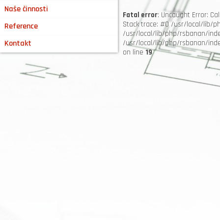
Naše činnosti
Fatal error
: Uncaught Error: C
Stack trace: #0 /usr/local/lib/
Reference
/usr/local/lib/php/rsbanan/ind
Kontakt
/usr/local/lib/php/rsbanan/index
on line
19