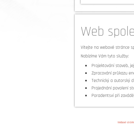
Web společ
Vítejte na webové stránce s
Nabízíme Vám tyto služby:
Projektování staveb, je
Zpracování průkazu en
Technický a autorský d
Projednání povolení st
Poradentsví při zavádě
Webové strán