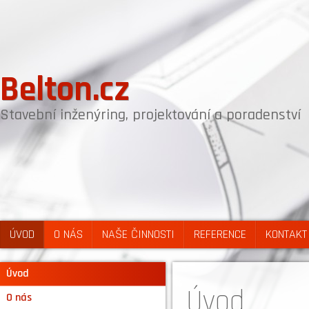
Belton.cz
Stavební inženýring, projektování a poradenství
ÚVOD
O NÁS
NAŠE ČINNOSTI
REFERENCE
KONTAKT
Úvod
Úvod
O nás