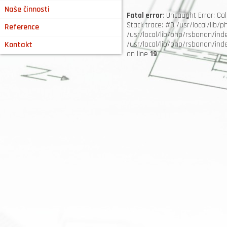
Naše činnosti
Fatal error
: Uncaught Error: C
Stack trace: #0 /usr/local/lib/
Reference
/usr/local/lib/php/rsbanan/ind
Kontakt
/usr/local/lib/php/rsbanan/index
on line
19