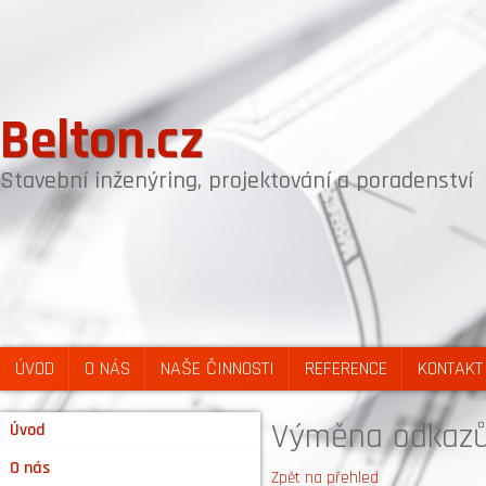
Belton.cz
Stavební inženýring, projektování a poradenství
ÚVOD
O NÁS
NAŠE ČINNOSTI
REFERENCE
KONTAKT
Výměna odkazů 
Úvod
O nás
Zpět na přehled