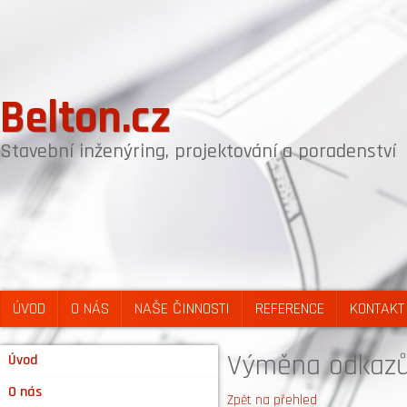
Belton.cz
Stavební inženýring, projektování a poradenství
ÚVOD
O NÁS
NAŠE ČINNOSTI
REFERENCE
KONTAKT
Výměna odkazů 
Úvod
O nás
Zpět na přehled