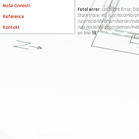
Naše činnosti
Fatal error
: Uncaught Error: C
Stack trace: #0 /usr/local/lib/
Reference
/usr/local/lib/php/rsbanan/ind
Kontakt
/usr/local/lib/php/rsbanan/index
on line
19